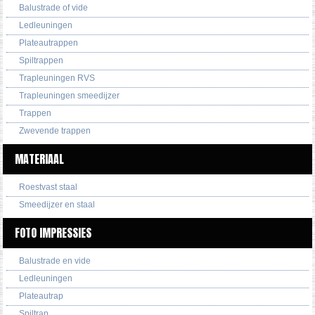
Balustrade of vide
Ledleuningen
Plateautrappen
Spiltrappen
Trapleuningen RVS
Trapleuningen smeedijzer
Trappen
Zwevende trappen
MATERIAAL
Roestvast staal
Smeedijzer en staal
FOTO IMPRESSIES
Balustrade en vide
Ledleuningen
Plateautrap
Spiltrap