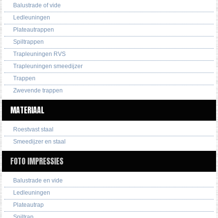
Balustrade of vide
Ledleuningen
Plateautrappen
Spiltrappen
Trapleuningen RVS
Trapleuningen smeedijzer
Trappen
Zwevende trappen
MATERIAAL
Roestvast staal
Smeedijzer en staal
FOTO IMPRESSIES
Balustrade en vide
Ledleuningen
Plateautrap
Spiltrap