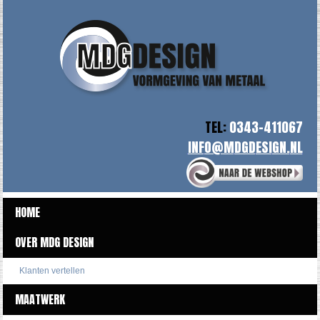
TEL:
0343-411067
HOME
OVER MDG DESIGN
Klanten vertellen
MAATWERK