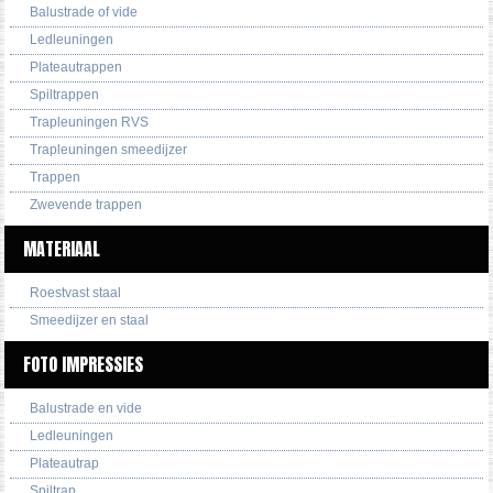
Balustrade of vide
Ledleuningen
Plateautrappen
Spiltrappen
Trapleuningen RVS
Trapleuningen smeedijzer
Trappen
Zwevende trappen
MATERIAAL
Roestvast staal
Smeedijzer en staal
FOTO IMPRESSIES
Balustrade en vide
Ledleuningen
Plateautrap
Spiltrap