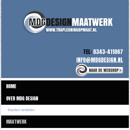
TEL:
0343-411067
HOME
OVER MDG DESIGN
Klanten vertellen
MAATWERK