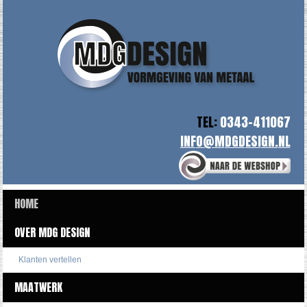
TEL:
0343-411067
HOME
OVER MDG DESIGN
Klanten vertellen
MAATWERK