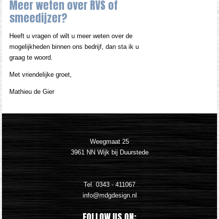
Meer weten over RVS of
smeedijzer?
Heeft u vragen of wilt u meer weten over de
mogelijkheden binnen ons bedrijf, dan sta ik u
graag te woord.
Met vriendelijke groet,
Mathieu de Gier
Weegmaat 25
3961 NN Wijk bij Duurstede
Tel.
0343 - 411067
FOLLOW US ON: