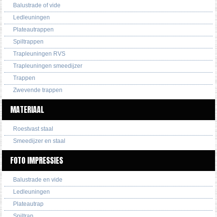
Balustrade of vide
Ledleuningen
Plateautrappen
Spiltrappen
Trapleuningen RVS
Trapleuningen smeedijzer
Trappen
Zwevende trappen
MATERIAAL
Roestvast staal
Smeedijzer en staal
FOTO IMPRESSIES
Balustrade en vide
Ledleuningen
Plateautrap
Spiltrap