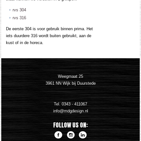
rvs 304
rvs 316
De eerste 304 is voor gebruik binnen prima. Het
iets duurdere 316 wordt buiten gebruikt, aan de
kust of in de horeca.
Weegmaat 25
3961 NN Wijk bij Duurstede
Tel.
0343 - 411067
FOLLOW US ON: