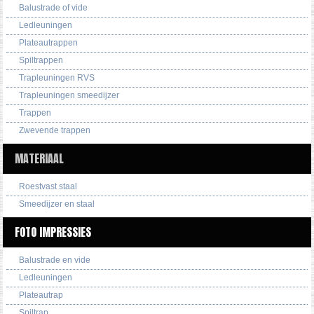
Balustrade of vide
Ledleuningen
Plateautrappen
Spiltrappen
Trapleuningen RVS
Trapleuningen smeedijzer
Trappen
Zwevende trappen
MATERIAAL
Roestvast staal
Smeedijzer en staal
FOTO IMPRESSIES
Balustrade en vide
Ledleuningen
Plateautrap
Spiltrap