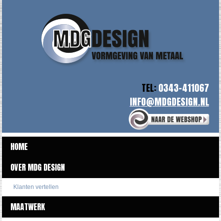
TEL:
0343-411067
HOME
OVER MDG DESIGN
Klanten vertellen
MAATWERK